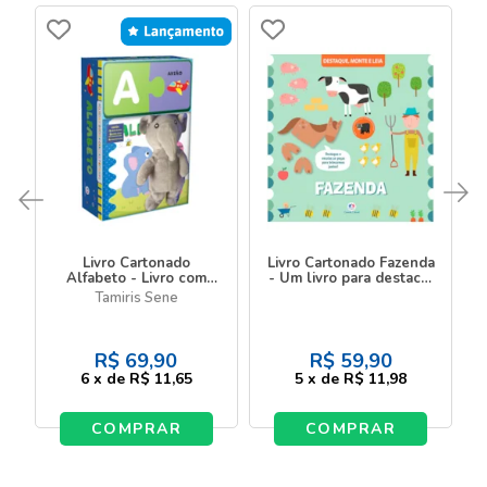
Livro Cartonado
Livro Cartonado Fazenda
Alfabeto - Livro com
- Um livro para destacar
pelúcia e quebra-
e montar
Tamiris Sene
cabeça
R$
69,90
R$
59,90
6
x
de
R$ 11,65
5
x
de
R$ 11,98
COMPRAR
COMPRAR