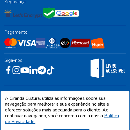
Segurança
Pagamento
Siga-nos
Rua José Albino Pereira, 54, galpão 1 - Jardim Alvorada - Polo
A Ciranda Cultural utiliza as informações sobre sua
Industrial - Jandira/SP - CEP 06612-001
navegação para melhorar a sua experiência no site e
oferecer soluções mais adequada para o cliente. Ao
continuar navegando, você concorda com a nossa
Política
de Privacidade.
CIRANDA CULTURAL EDITORA E DISTRIBUIDORA LTDA. Todos os direitos
reservados. Proibida reprodução total ou parcial. Preços e estoque sujeito a