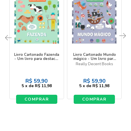
Livro Cartonado Fazenda
Livro Cartonado Mundo
- Um livro para destacar
mágico - Um livro para
e montar
destacar e montar
Really Decent Books
R$
59,90
R$
59,90
5
x
de
R$ 11,98
5
x
de
R$ 11,98
COMPRAR
COMPRAR