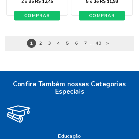
2
x
de
R$ 12,45
5
x
de
R$ 11,98
COMPRAR
COMPRAR
...
1
2
3
4
5
6
7
40
>
Confira Também nossas Categorias
Especiais