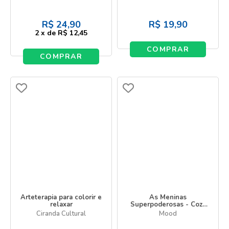
R$
24,90
R$
19,90
2
x
de
R$ 12,45
COMPRAR
COMPRAR
Arteterapia para colorir e
As Meninas
relaxar
Superpoderosas - Cozy
time
Ciranda Cultural
Mood