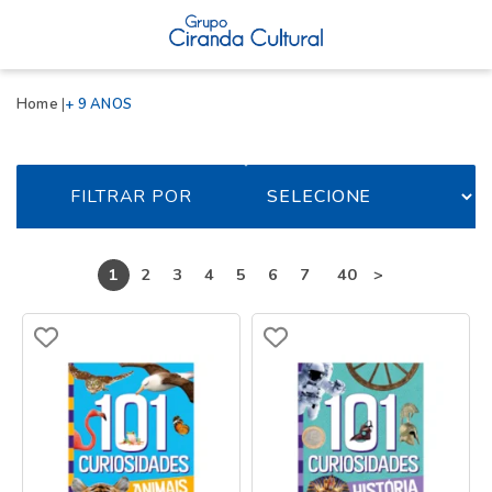
Home
+ 9 ANOS
FILTRAR POR
...
1
2
3
4
5
6
7
40
>