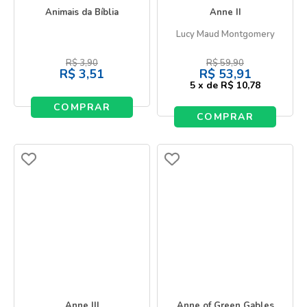
Animais da Bíblia
Anne II
Lucy Maud Montgomery
R$
3,90
R$
59,90
R$
3,51
R$
53,91
5
x
de
R$ 10,78
COMPRAR
COMPRAR
Anne III
Anne of Green Gables