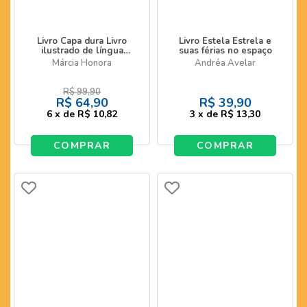
Livro Capa dura Livro
Livro Estela Estrela e
ilustrado de língua
suas férias no espaço
brasileira de sinais
Márcia Honora
Andréa Avelar
R$
99,90
R$
64,90
R$
39,90
6
x
de
R$ 10,82
3
x
de
R$ 13,30
COMPRAR
COMPRAR