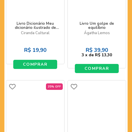
Livro Dicionário Meu
Livro Um golpe de
dicionário ilustrado de
equilíbrio
Língua Portuguesa
Ciranda Cultural
Ágatha Lemos
R$
19,90
R$
39,90
3
x
de
R$ 13,30
COMPRAR
COMPRAR
35% OFF