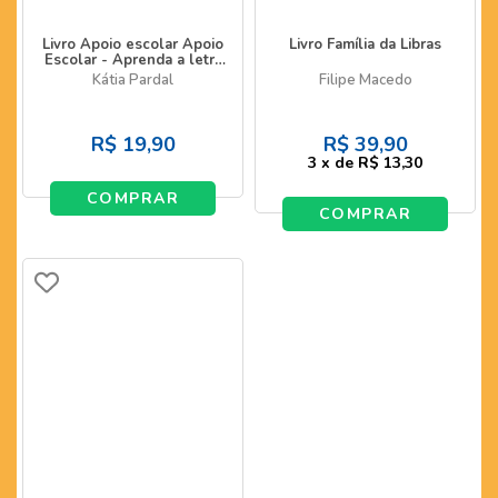
Livro Apoio escolar Apoio
Livro Família da Libras
Escolar - Aprenda a letra
cursiva
Kátia Pardal
Filipe Macedo
R$
19,90
R$
39,90
3
x
de
R$ 13,30
COMPRAR
COMPRAR