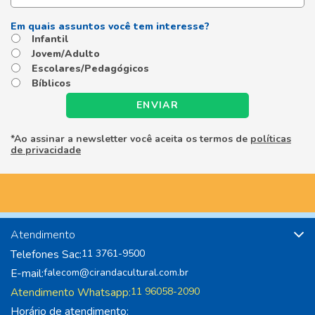
Infantil
Jovem/Adulto
Escolares/Pedagógicos
Bíblicos
ENVIAR
*Ao assinar a newsletter você aceita os termos de
políticas
de privacidade
Atendimento
Telefones Sac:
11 3761-9500
E-mail:
falecom@cirandacultural.com.br
Atendimento Whatsapp:
11 96058-2090
Horário de atendimento: