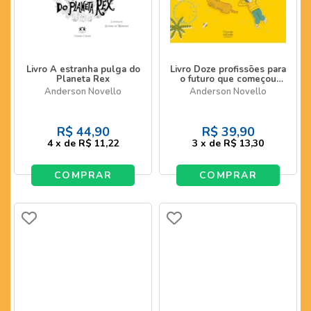
Livro A estranha pulga do
Livro Doze profissões para
Planeta Rex
o futuro que começou
ontem
Anderson Novello
Anderson Novello
R$
44,90
R$
39,90
4
x
de
R$ 11,22
3
x
de
R$ 13,30
COMPRAR
COMPRAR