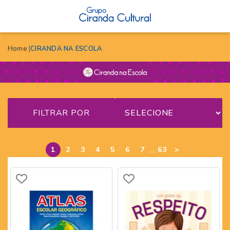
Home
CIRANDA NA ESCOLA
FILTRAR POR
...
1
2
3
4
5
6
7
63
>