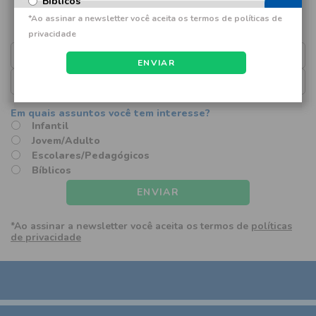
Bíblicos
Cadastre seu E-mail
Receba promoções, lançamentos e
novidades em primeira mão.
ENVIAR
Infantil
Jovem/Adulto
Escolares/Pedagógicos
Bíblicos
ENVIAR
*Ao assinar a newsletter você aceita os termos de
políticas
de privacidade