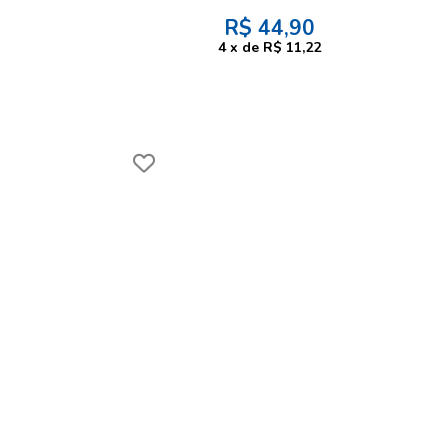
R$
44,90
4
x
de
R$ 11,22