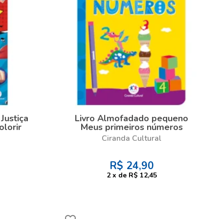
 Justiça
Livro Almofadado pequeno
olorir
Meus primeiros números
Ciranda Cultural
R$
24,90
2
x
de
R$ 12,45