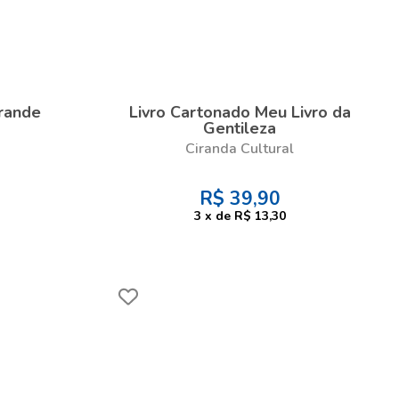
rande
Livro Cartonado Meu Livro da
Gentileza
Ciranda Cultural
R$
39,90
3
x
de
R$ 13,30