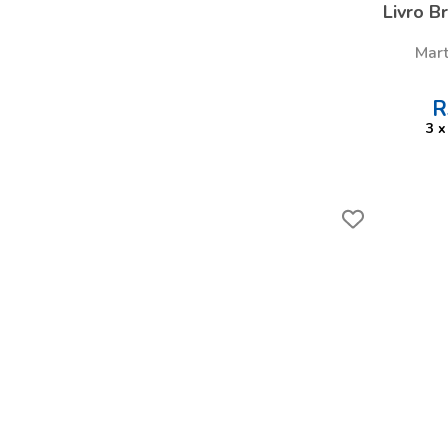
Livro B
Mart
R
3
x