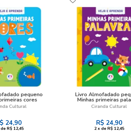
mofadado pequeno
Livro Almofadado pe
primeiras cores
Minhas primeiras pala
nda Cultural
Ciranda Cultural
$
24,90
R$
24,90
de
R$ 12,45
2
x
de
R$ 12,45