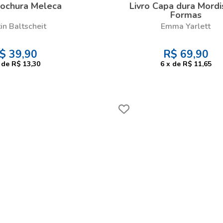
rochura Meleca
Livro Capa dura Mordi
Formas
in Baltscheit
Emma Yarlett
$
39,90
R$
69,90
de
R$ 13,30
6
x
de
R$ 11,65