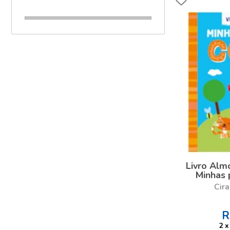
Livro Al
Minhas 
Cira
R
2
x