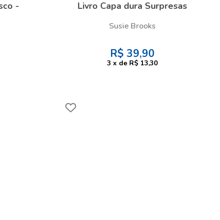
sco -
Livro Capa dura Surpresas
Susie Brooks
R$
39,90
3
x
de
R$ 13,30