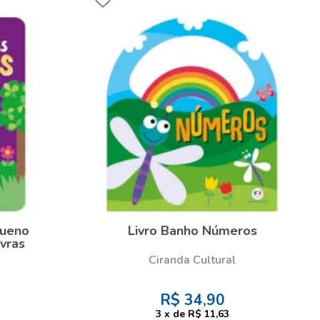
queno
Livro Banho Números
vras
Ciranda Cultural
R$
34,90
3
x
de
R$ 11,63