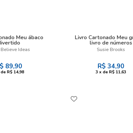
tonado Meu ábaco
Livro Cartonado Meu g
divertido
livro de números
Believe Ideas
Susie Brooks
$
89,90
R$
34,90
de
R$ 14,98
3
x
de
R$ 11,63