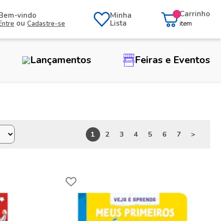
Carrinho
Bem-vindo
Minha
ou
Lista
Entre
Cadastre-se
item
Lançamentos
Feiras e Eventos
1
2
3
4
5
6
7
>