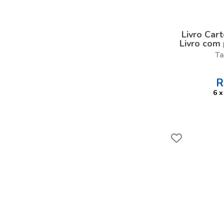
Livro Car
Livro com 
Ta
R
6
x