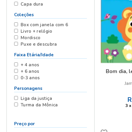
Capa dura
Coleções
Box com janela com 6
Livro + relógio
Mordisco
Puxe e descubra
Faixa Etária/Idade
+ 4 anos
Bom dia, l
+ 6 anos
0-3 anos
Jam
Personagens
Liga da justiça
R
Turma da Mônica
3
x
Preço por