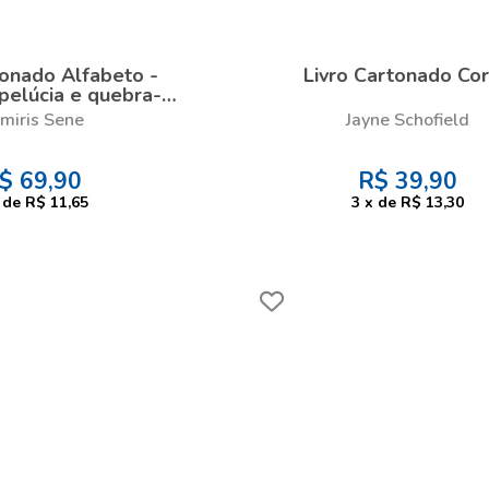
tonado Alfabeto -
Livro Cartonado Co
pelúcia e quebra-
cabeça
miris Sene
Jayne Schofield
$
69,90
R$
39,90
de
R$ 11,65
3
x
de
R$ 13,30