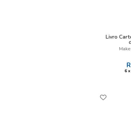
Livro Car
Make 
R
6
x