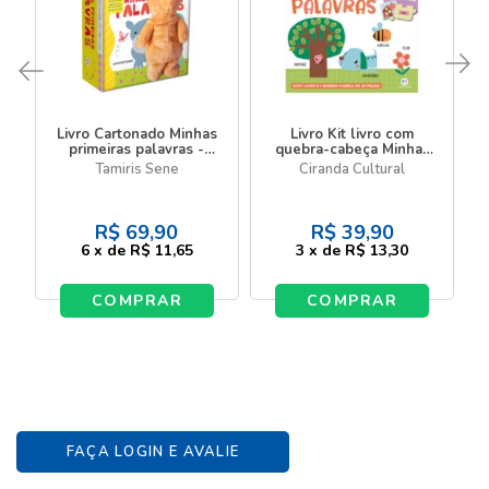
Livro Cartonado Minhas
Livro Kit livro com
primeiras palavras -
quebra-cabeça Minhas
Livro com pelúcia e
primeiras palavras - Kit
Tamiris Sene
Ciranda Cultural
quebra-cabeça
com livro e quebra-
cabeça de 20 peças
R$
69,90
R$
39,90
6
x
de
R$ 11,65
3
x
de
R$ 13,30
COMPRAR
COMPRAR
FAÇA LOGIN E AVALIE