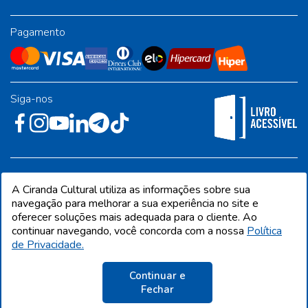
Pagamento
Siga-nos
Rua José Albino Pereira, 54, galpão 1 - Jardim Alvorada - Polo
A Ciranda Cultural utiliza as informações sobre sua
Industrial - Jandira/SP - CEP 06612-001
navegação para melhorar a sua experiência no site e
oferecer soluções mais adequada para o cliente. Ao
continuar navegando, você concorda com a nossa
Política
de Privacidade.
CIRANDA CULTURAL EDITORA E DISTRIBUIDORA LTDA. Todos os direitos
reservados. Proibida reprodução total ou parcial. Preços e estoque sujeito a
alterações sem aviso prévio.
Continuar e
CNPJ 68.216.860/0001-09 | IE 398.136.177.113
Fechar