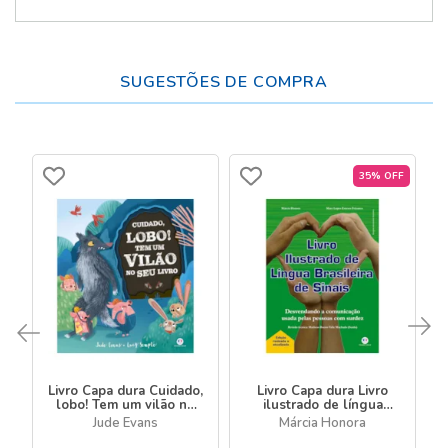
SUGESTÕES DE COMPRA
35% OFF
Livro Capa dura Cuidado,
Livro Capa dura Livro
lobo! Tem um vilão no
ilustrado de língua
seu livro
brasileira de sinais
Jude Evans
Márcia Honora