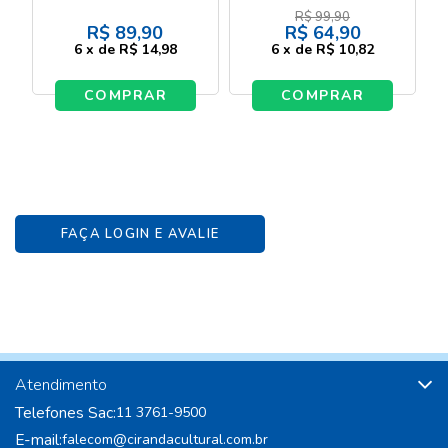
R$
99,90
R$
89,90
R$
64,90
6
x
de
R$ 14,98
6
x
de
R$ 10,82
COMPRAR
COMPRAR
FAÇA LOGIN E AVALIE
Atendimento
Telefones Sac:
11 3761-9500
E-mail:
falecom@cirandacultural.com.br