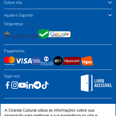
Sobre nós
Ajuda e Suporte
Segurança
Pagamento
Siga-nos
Rua José Albino Pereira, 54, galpão 1 - Jardim Alvorada - Polo
A Ciranda Cultural utiliza as informações sobre sua
Industrial - Jandira/SP - CEP 06612-001
navegação para melhorar a sua experiência no site e