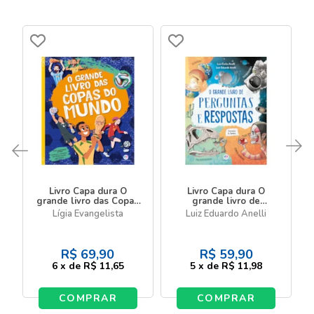
Livro Capa dura O
Livro Capa dura O
grande livro das Copas
grande livro de
do Mundo - Com
perguntas e respostas
Lígia Evangelista
Luiz Eduardo Anelli
figurinhas
R$
69,90
R$
59,90
6
x
de
R$ 11,65
5
x
de
R$ 11,98
COMPRAR
COMPRAR