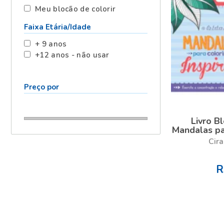
Meu blocão de colorir
Faixa Etária/Idade
+ 9 anos
+12 anos - não usar
Preço por
Livro B
Mandalas par
Cira
R