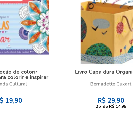
locão de colorir
Livro Capa dura Organ
a colorir e inspirar
nda Cultural
Bernadette Cuxart
$
19,90
R$
29,90
2
x
de
R$ 14,95