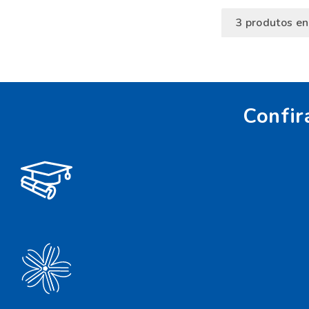
3
produtos en
Confir