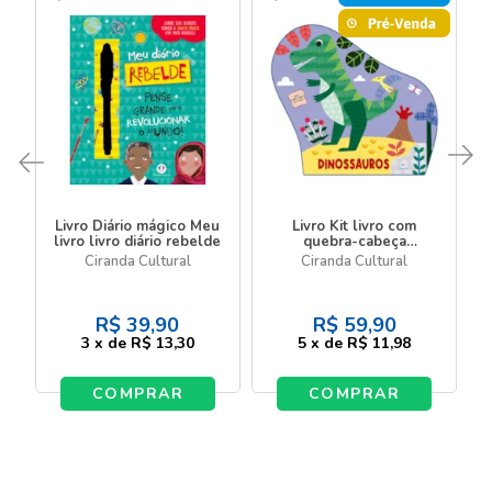
Livro Diário mágico Meu
Livro Kit livro com
livro livro diário rebelde
quebra-cabeça
Dinossauros - Livro com
Ciranda Cultural
Ciranda Cultural
quebra-cabeça
R$
39,90
R$
59,90
3
x
de
R$ 13,30
5
x
de
R$ 11,98
COMPRAR
COMPRAR