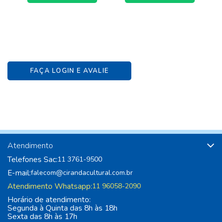
FAÇA LOGIN E AVALIE
Atendimento
Telefones Sac:
11 3761-9500
E-mail:
falecom@cirandacultural.com.br
Atendimento Whatsapp:
11 96058-2090
Horário de atendimento:
Segunda à Quinta das 8h às 18h
Sexta das 8h às 17h