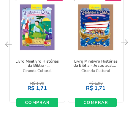
Livro Minilivro Histórias
Livro Minilivro Histórias
da Bíblia -
da Bíblia - Jesus acalma
Ensinamentos de Jesus
a tempestade
Ciranda Cultural
Ciranda Cultural
R$
1,90
R$
1,90
R$
1,71
R$
1,71
COMPRAR
COMPRAR