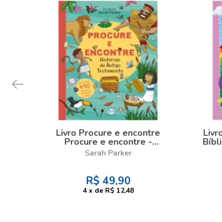
Livro Procure e encontre
Livr
Procure e encontre -
Bíbl
Histórias do Antigo
Sarah Parker
Testamento
R$
49,90
4
x
de
R$ 12,48