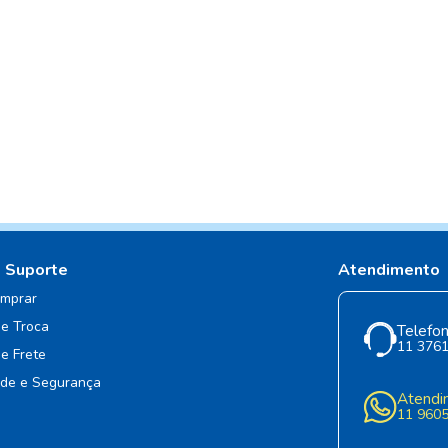
e Suporte
Atendimento
mprar
de Troca
Telefon
11 376
de Frete
ade e Segurança
Atendi
11 960