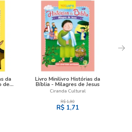
as da
Livro Minilivro Histórias da
Liv
o de
Bíblia - Milagres de Jesus
Bí
Ciranda Cultural
R$
1,90
R$
1,71