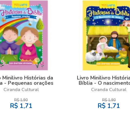
o Minilivro Histórias da
Livro Minilivro Históri
ia - Pequenas orações
Bíblia - O nasciment
Jesus
Ciranda Cultural
Ciranda Cultural
R$
1,90
R$
1,90
R$
1,71
R$
1,71