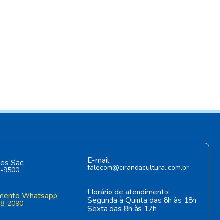
E-mail:
es Sac:
falecom@cirandacultural.com.br
1-9500
Horário de atendimento:
mento Whatsapp:
Segunda à Quinta das 8h às 18h
58-2090
Sexta das 8h às 17h