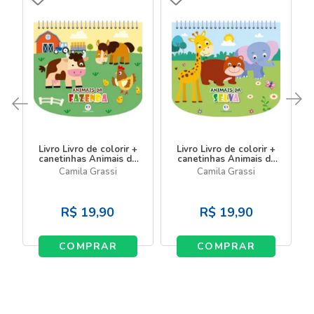
Livro Livro de colorir +
Livro Livro de colorir +
canetinhas Animais da
canetinhas Animais da
fazenda - Livro com
selva - Livro com
Camila Grassi
Camila Grassi
canetinha
canetinha
R$
19,90
R$
19,90
COMPRAR
COMPRAR