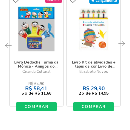
Livro Dedoche Turma da
Livro Kit de atividades +
Mônica - Amigos do
lápis de cor Livro de
limoeiro
atividades o novelo de
Ciranda Cultural
Elizabete Neves
emoções
R$
64,90
R$
58,41
R$
29,90
5
x
de
R$ 11,68
2
x
de
R$ 14,95
COMPRAR
COMPRAR