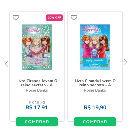
10% OFF
Livro Ciranda Jovem O
Livro Ciranda Jovem O
reino secreto - A
reino secreto - A
floresta dos contos -
montanha mágica - Livro
Rosie Banks
Rosie Banks
Livro 11
5
R$
19,90
R$
17,91
R$
19,90
COMPRAR
COMPRAR