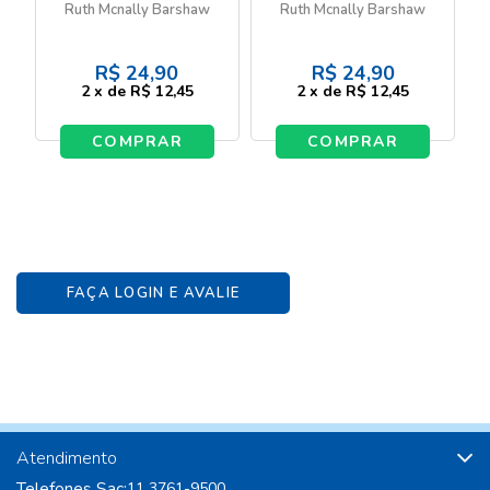
Ellie - A aluna nova -
Ellie - Amizade é o
Ruth Mcnally Barshaw
Ruth Mcnally Barshaw
Livro 2
bicho - Livro 3
R$
24,90
R$
24,90
2
x
de
R$ 12,45
2
x
de
R$ 12,45
COMPRAR
COMPRAR
FAÇA LOGIN E AVALIE
Atendimento
Telefones Sac:
11 3761-9500