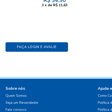
R$
34,90
3
x
de
R$ 11,63
FAÇA LOGIN E AVALIE
Sobre nós
Ajuda 
Quem Somos
Como Co
Seja um Revendedor
Política 
Fale conosco
Política 