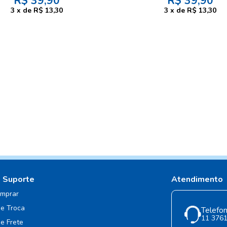
R$
39,90
R$
39,90
3
x
de
R$ 13,30
3
x
de
R$ 13,30
e Suporte
Atendimento
mprar
de Troca
Telefon
11 376
de Frete