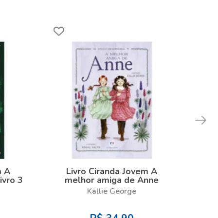
m A
Livro Ciranda Jovem A
L
ivro 3
melhor amiga de Anne
mon
Kallie George