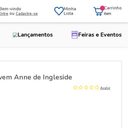
Carrinho
Bem-vindo
Minha
ou
Lista
Entre
Cadastre-se
item
Lançamentos
Feiras e Eventos
ovem Anne de Ingleside
Avalie