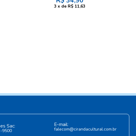
R$
34,90
3
x
de
R$ 11,63
E-mail:
es Sac:
falecom@cirandacultural.com.br
1-9500