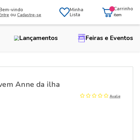
Carrinho
Bem-vindo
Minha
ou
Lista
Entre
Cadastre-se
item
Lançamentos
Feiras e Eventos
ovem Anne da ilha
Avalie