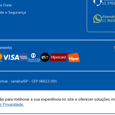
11 376
de Frete
ade e Segurança
Atendi
11 960
amento
strial - Jandira/SP - CEP 06612-001
A. Todos os direitos reservados. Proibida reprodução total ou parcial. Preços e e
ção para melhorar a sua experiência no site e oferecer soluções m
CNPJ 68.216.860/0001-09 | IE 398.136.177.113
e Privacidade.