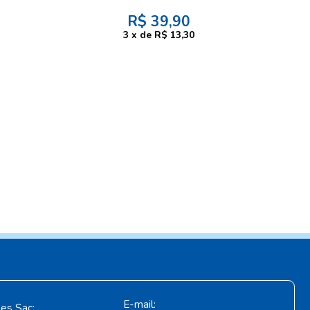
R$
39,90
3
x
de
R$ 13,30
E-mail:
es Sac: