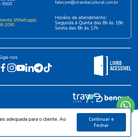
falecom@cirandacultural.com.br
1-9500
Horário de atendimento:
mento Whatsapp:
Segunda à Quinta das 8h às 18h
58-2090
Sexta das 8h às 17h
Siga-nos
stoque sujeito a alterações sem aviso prévio.
ais adequada para o cliente. Ao
Continuar e
Fechar