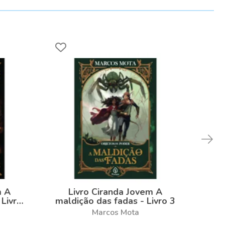
m A
Livro Ciranda Jovem A
L
 Livro
maldição das fadas - Livro 3
m
Marcos Mota