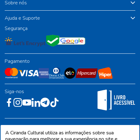
Sobre nós
Ajuda e Suporte
Segurança
Pagamento
Siga-nos
Rua José Albino Pereira, 54, galpão 1 - Jardim Alvorada - Polo
A Ciranda Cultural utiliza as informações sobre sua
Industrial - Jandira/SP - CEP 06612-001
navegação para melhorar a sua experiência no site e