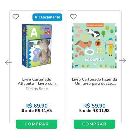
Livro Cartonado
Livro Cartonado Fazenda
Alfabeto - Livro com
- Um livro para destacar
pelúcia e quebra-
e montar
Tamiris Sene
cabeça
R$
69,90
R$
59,90
6
x
de
R$ 11,65
5
x
de
R$ 11,98
COMPRAR
COMPRAR