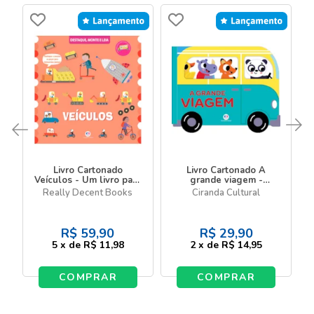
Livro Cartonado
Livro Cartonado A
Veículos - Um livro para
grande viagem -
destacar e montar
Veículos divertidos
Really Decent Books
Ciranda Cultural
R$
59,90
R$
29,90
5
x
de
R$ 11,98
2
x
de
R$ 14,95
COMPRAR
COMPRAR