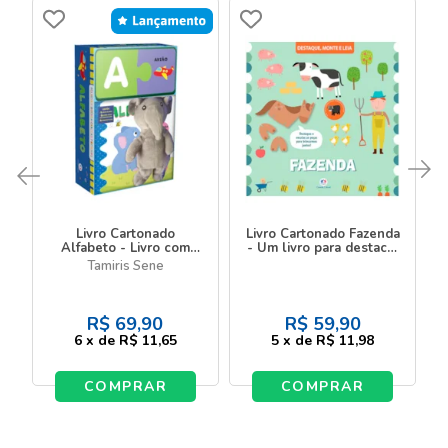
Livro Cartonado
Livro Cartonado Fazenda
Alfabeto - Livro com
- Um livro para destacar
pelúcia e quebra-
e montar
Tamiris Sene
cabeça
R$
69,90
R$
59,90
6
x
de
R$ 11,65
5
x
de
R$ 11,98
COMPRAR
COMPRAR