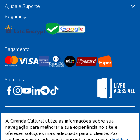
Ajuda e Suporte
Segurança
Pagamento
Siga-nos
Rua José Albino Pereira, 54, galpão 1 - Jardim Alvorada - Polo
A Ciranda Cultural utiliza as informações sobre sua
Industrial - Jandira/SP - CEP 06612-001
navegação para melhorar a sua experiência no site e
oferecer soluções mais adequada para o cliente. Ao
continuar navegando, você concorda com a nossa
Política