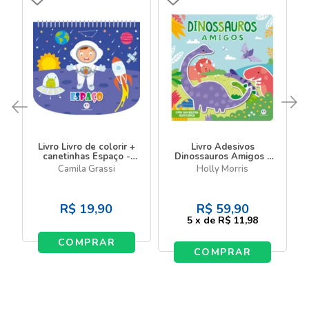
Livro Livro de colorir +
Livro Adesivos
canetinhas Espaço -
Dinossauros Amigos -
Livro com canetinha
Livro com adesivos
Camila Grassi
Holly Morris
reutilizáveis
R$
19,90
R$
59,90
5
x
de
R$ 11,98
COMPRAR
COMPRAR