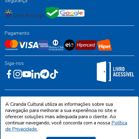
Segurança
Pagamento
Siga-nos
Rua José Albino Pereira, 54, galpão 1 - Jardim Alvorada - Polo
A Ciranda Cultural utiliza as informações sobre sua
Industrial - Jandira/SP - CEP 06612-001
navegação para melhorar a sua experiência no site e
oferecer soluções mais adequada para o cliente. Ao
continuar navegando, você concorda com a nossa
Política
de Privacidade.
CIRANDA CULTURAL EDITORA E DISTRIBUIDORA LTDA. Todos os direitos
reservados. Proibida reprodução total ou parcial. Preços e estoque sujeito a