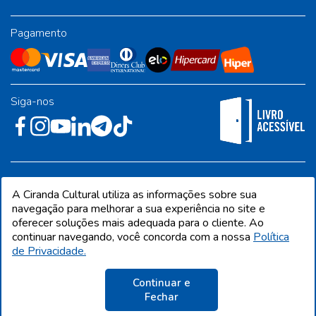
Pagamento
Siga-nos
Rua José Albino Pereira, 54, galpão 1 - Jardim Alvorada - Polo
A Ciranda Cultural utiliza as informações sobre sua
Industrial - Jandira/SP - CEP 06612-001
navegação para melhorar a sua experiência no site e
oferecer soluções mais adequada para o cliente. Ao
continuar navegando, você concorda com a nossa
Política
de Privacidade.
CIRANDA CULTURAL EDITORA E DISTRIBUIDORA LTDA. Todos os direitos
reservados. Proibida reprodução total ou parcial. Preços e estoque sujeito a
alterações sem aviso prévio.
Continuar e
CNPJ 68.216.860/0001-09 | IE 398.136.177.113
Fechar