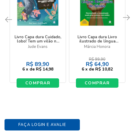
Livro Capa dura Cuidado,
Livro Capa dura Livro
lobo! Tem um vilão no
ilustrado de língua
seu livro
brasileira de sinais
Jude Evans
Márcia Honora
R$
99,90
R$
89,90
R$
64,90
6
x
de
R$ 14,98
6
x
de
R$ 10,82
COMPRAR
COMPRAR
FAÇA LOGIN E AVALIE