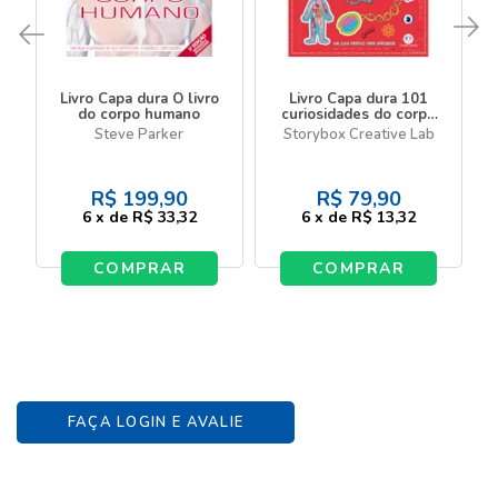
Livro Capa dura O livro
Livro Capa dura 101
do corpo humano
curiosidades do corpo
humano
Steve Parker
Storybox Creative Lab
R$
199,90
R$
79,90
6
x
de
R$ 33,32
6
x
de
R$ 13,32
COMPRAR
COMPRAR
FAÇA LOGIN E AVALIE