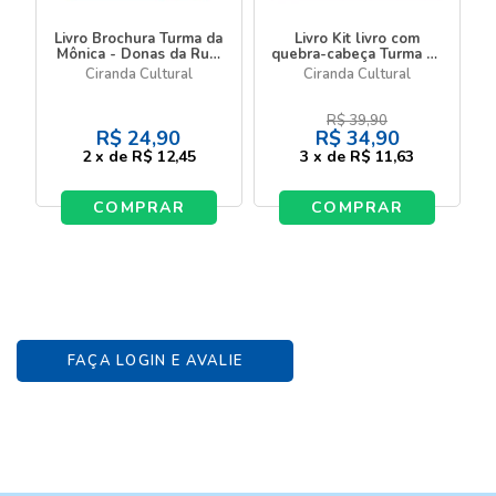
Livro Brochura Turma da
Livro Kit livro com
Mônica - Donas da Rua:
quebra-cabeça Turma da
mulheres que marcaram
Mônica - Emoções
Ciranda Cultural
Ciranda Cultural
a história
R$
39,90
R$
24,90
R$
34,90
2
x
de
R$ 12,45
3
x
de
R$ 11,63
COMPRAR
COMPRAR
FAÇA LOGIN E AVALIE