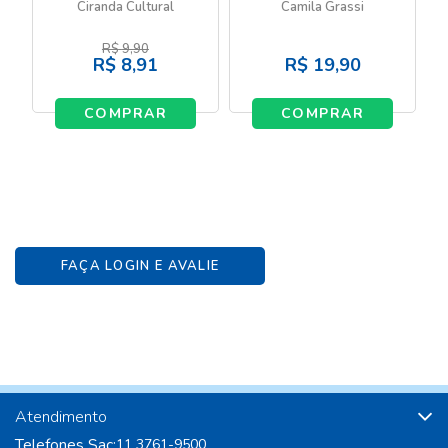
- O nascimento de Jesus
fazenda - Livro com
Ciranda Cultural
Camila Grassi
canetinha
R$
9,90
R$
8,91
R$
19,90
COMPRAR
COMPRAR
FAÇA LOGIN E AVALIE
Atendimento
Telefones Sac:
11 3761-9500