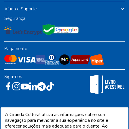
Ajuda e Suporte
Segurança
Pagamento
Siga-nos
Rua José Albino Pereira, 54, galpão 1 - Jardim Alvorada - Polo
A Ciranda Cultural utiliza as informações sobre sua
Industrial - Jandira/SP - CEP 06612-001
navegação para melhorar a sua experiência no site e
oferecer soluções mais adequada para o cliente. Ao