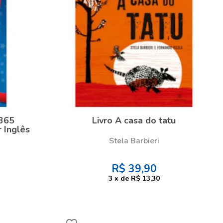
 365
Livro A casa do tatu
 Inglês
Stela Barbieri
R$
39,90
3
x
de
R$ 13,30