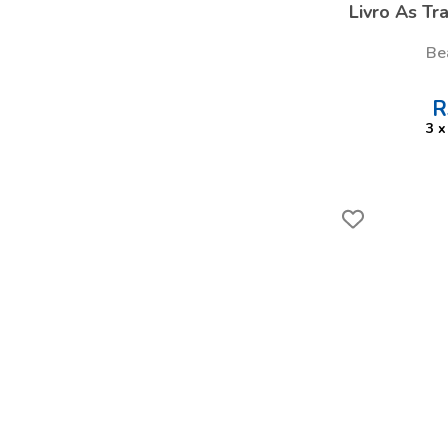
Livro As Tr
Be
R
3
x