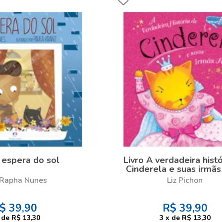
 espera do sol
Livro A verdadeira hist
Cinderela e suas irmãs
Rapha Nunes
Liz Pichon
$
39,90
R$
39,90
de
R$ 13,30
3
x
de
R$ 13,30