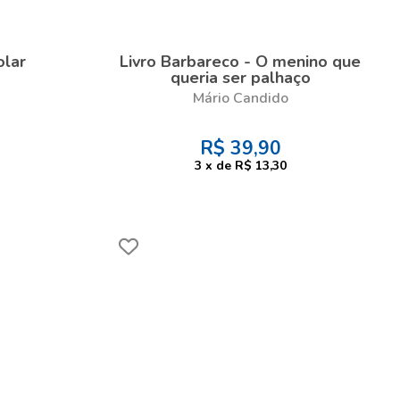
olar
Livro Barbareco - O menino que
queria ser palhaço
Mário Candido
R$
39,90
3
x
de
R$ 13,30