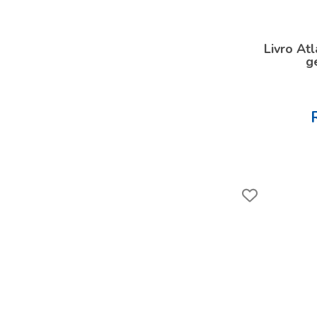
Livro At
g