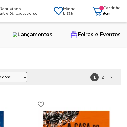
Carrinho
Bem-vindo
Minha
ou
Lista
Entre
Cadastre-se
item
Lançamentos
Feiras e Eventos
1
2
>