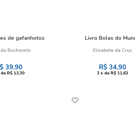
ões de gafanhotos
Livro Bolas do Mun
ldo Buchweitz
Elisabete da Cruz
$
39,90
R$
34,90
de
R$ 13,30
3
x
de
R$ 11,63