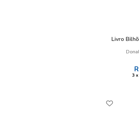
Livro Bilh
Dona
R
3
x