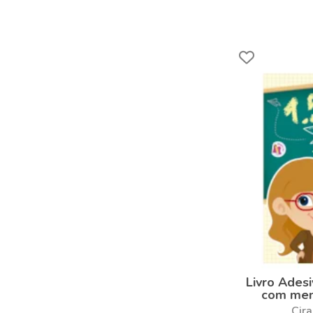
Livro Ades
com men
Cira