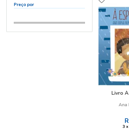
Preço por
Livro À
Ana 
R
3
x