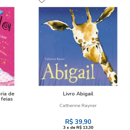
ória de
Livro Abigail
 feias
Catherine Rayner
R$
39,90
3
x
de
R$ 13,30