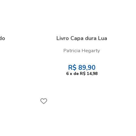
do
Livro Capa dura Lua
Patricia Hegarty
R$
89,90
6
x
de
R$ 14,98