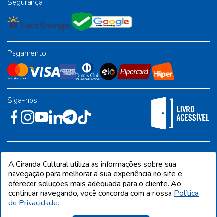
Segurança
Pagamento
Siga-nos
Rua José Albino Pereira, 54, galpão 1 - Jardim Alvorada - Polo
A Ciranda Cultural utiliza as informações sobre sua
Industrial - Jandira/SP - CEP 06612-001
navegação para melhorar a sua experiência no site e
oferecer soluções mais adequada para o cliente. Ao
continuar navegando, você concorda com a nossa
Política
de Privacidade.
CIRANDA CULTURAL EDITORA E DISTRIBUIDORA LTDA. Todos os direitos
reservados. Proibida reprodução total ou parcial. Preços e estoque sujeito a