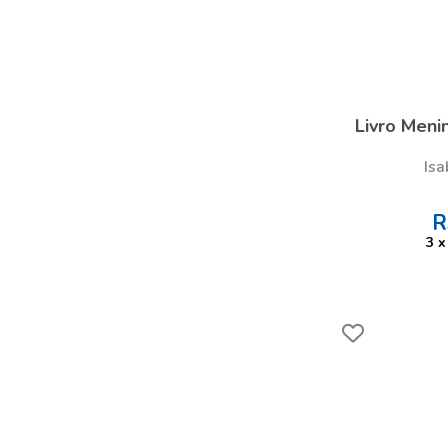
Livro Meni
Isa
R
3
x