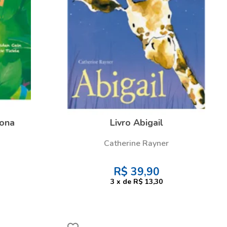
lona
Livro Abigail
Catherine Rayner
R$
39,90
3
x
de
R$ 13,30