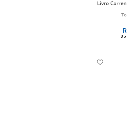
Livro Corren
To
R
3
x