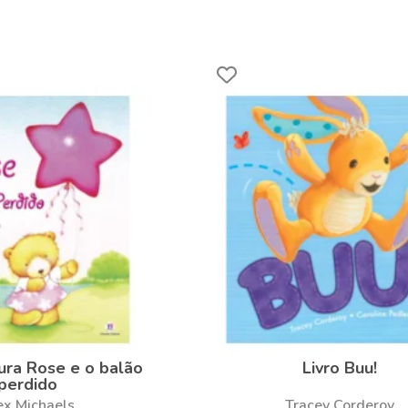
ura Rose e o balão
Livro Buu!
perdido
ex Michaels
Tracey Corderoy