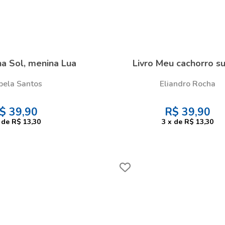
na Sol, menina Lua
Livro Meu cachorro su
bela Santos
Eliandro Rocha
$
39,90
R$
39,90
de
R$ 13,30
3
x
de
R$ 13,30