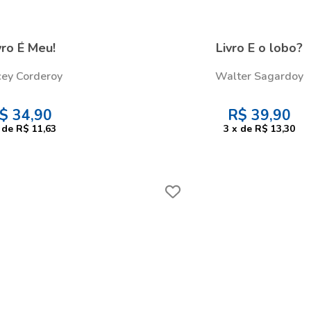
vro É Meu!
Livro E o lobo?
cey Corderoy
Walter Sagardoy
$
34,90
R$
39,90
de
R$ 11,63
3
x
de
R$ 13,30