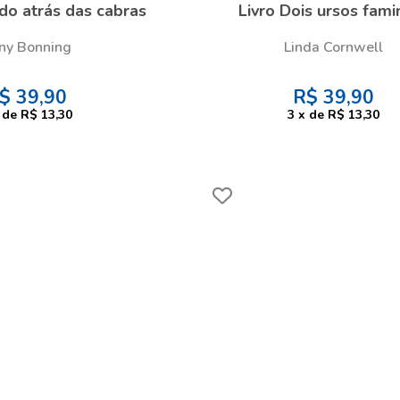
do atrás das cabras
Livro Dois ursos fami
ny Bonning
Linda Cornwell
$
39,90
R$
39,90
de
R$ 13,30
3
x
de
R$ 13,30