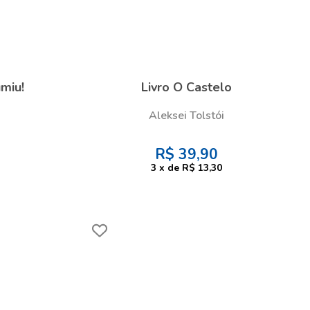
miu!
Livro O Castelo
Aleksei Tolstói
R$
39,90
3
x
de
R$ 13,30