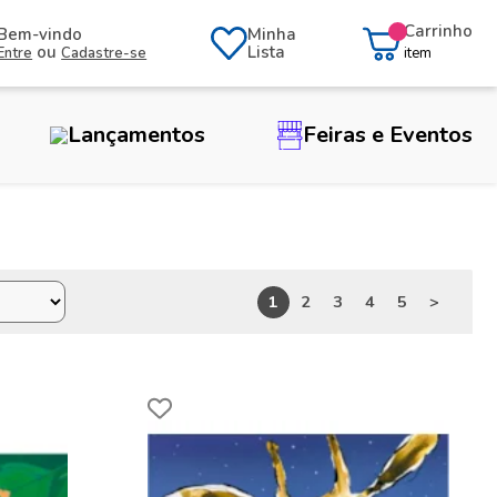
Carrinho
Bem-vindo
Minha
ou
Lista
Entre
Cadastre-se
item
Lançamentos
Feiras e Eventos
1
2
3
4
5
>