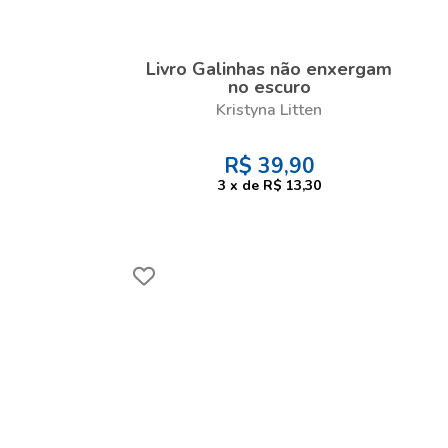
Livro Galinhas não enxergam
no escuro
Kristyna Litten
R$
39,90
3
x
de
R$ 13,30