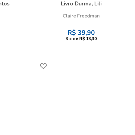
ntos
Livro Durma, Lili
Claire Freedman
R$
39,90
3
x
de
R$ 13,30