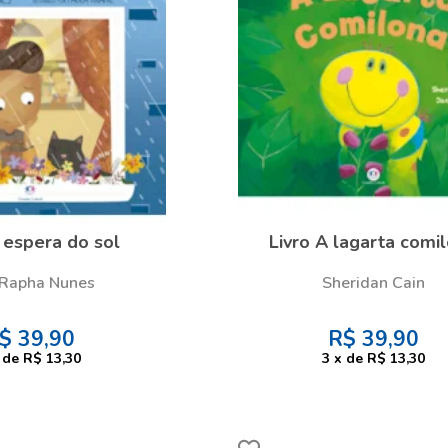
 espera do sol
Livro A lagarta comi
Rapha Nunes
Sheridan Cain
$
39,90
R$
39,90
de
R$ 13,30
3
x
de
R$ 13,30