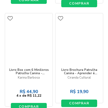
COMPRAR
COMPRAR
Livro Box com 6 Minilivros
Livro Brochura Patrulha
Patrulha Canina -
Canina - Aprender é
Patrulheiros prontos para
divertido
Karina Barbosa
Ciranda Cultural
a ação!
R$
44,90
R$
19,90
4
x
de
R$ 11,22
COMPRAR
COMPRAR