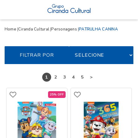
Home
Ciranda Cultural
Personagens
PATRULHA CANINA
FILTRAR POR
1
2
3
4
5
>
25% OFF