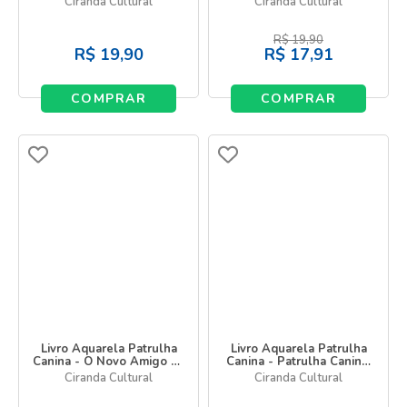
Ciranda Cultural
Ciranda Cultural
R$
19,90
R$
19,90
R$
17,91
COMPRAR
COMPRAR
Livro Aquarela Patrulha
Livro Aquarela Patrulha
Canina - O Novo Amigo da
Canina - Patrulha Canina,
Patrulha
Vamos Nessa!
Ciranda Cultural
Ciranda Cultural