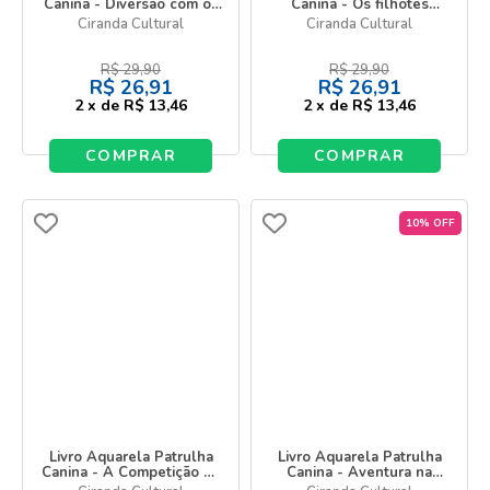
Canina - Diversão com os
Canina - Os filhotes
Filhotes
salvam o dia
Ciranda Cultural
Ciranda Cultural
R$
29,90
R$
29,90
R$
26,91
R$
26,91
2
x
de
R$ 13,46
2
x
de
R$ 13,46
COMPRAR
COMPRAR
10% OFF
Livro Aquarela Patrulha
Livro Aquarela Patrulha
Canina - A Competição de
Canina - Aventura na
Marshall
Fazenda