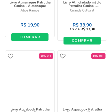
Livro Almanaque Patrulha
Livro Almofadado médio
Canina - Almanaque
Patrulha Canina -
Primeiras Palavras
Alice Ramos
Ciranda Cultural
R$
19,90
R$
39,90
3
x
de
R$ 13,30
COMPRAR
COMPRAR
10% OFF
10% OFF
Livro Aquabook Patrulha
Livro Aquabook Patrulha