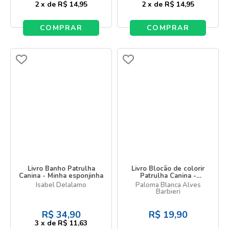
2
x
de
R$ 14,95
2
x
de
R$ 14,95
COMPRAR
COMPRAR
Livro Banho Patrulha
Livro Blocão de colorir
Canina - Minha esponjinha
Patrulha Canina -
Aventura Numérica
Isabel Delalamo
Paloma Blanca Alves
Barbieri
R$
34,90
R$
19,90
3
x
de
R$ 11,63