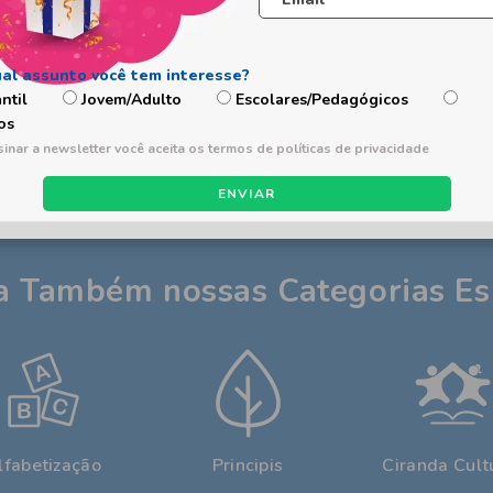
antil
Jovem/Adulto
Escolares/Pedagógicos
os
 encontrados
ENVIAR
a Também nossas Categorias Es