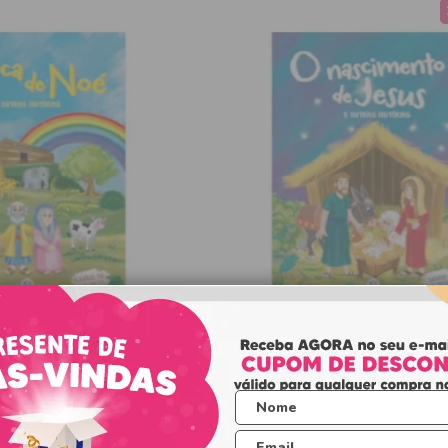
blico de colorir - A
Meu Livro bíblico de colo
ca de Noé
nascimento de Jes
o Indisponível
Produto Indisponíve