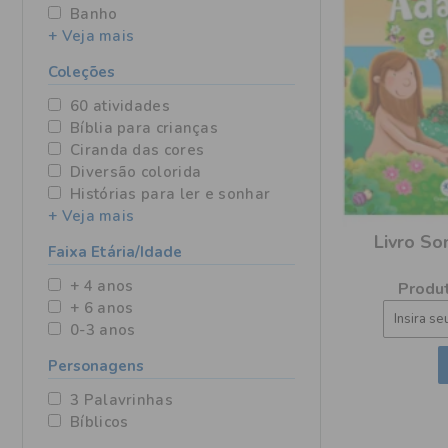
Banho
+ Veja mais
Coleções
60 atividades
Bíblia para crianças
Ciranda das cores
Diversão colorida
Histórias para ler e sonhar
+ Veja mais
Livro So
Faixa Etária/Idade
+ 4 anos
Produt
+ 6 anos
0-3 anos
Personagens
3 Palavrinhas
Bíblicos