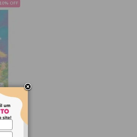
10% OFF
rir - o
us
l