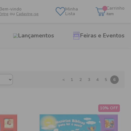
Carrinho
Bem-vindo
Minha
ou
Lista
Entre
Cadastre-se
item
Lançamentos
Feiras e Eventos
<
1
2
3
4
5
6
10% OFF