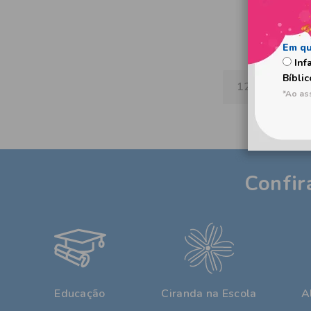
Inf
Bíblic
125
produtos
Confir