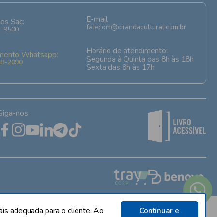
E-mail:
es Sac:
falecom@cirandacultural.com.br
1-9500
Horário de atendimento:
mento Whatsapp:
Segunda à Quinta das 8h às 18h
58-2090
Sexta das 8h às 17h
Siga-nos
stoque sujeito a alterações sem aviso prévio.
ais adequada para o cliente. Ao
Continuar e