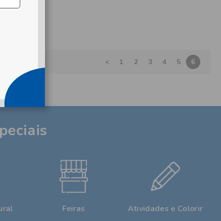
<
1
2
3
4
5
6
peciais