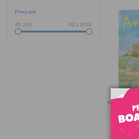
Preço por
Meu Livro bí
ar
Produt