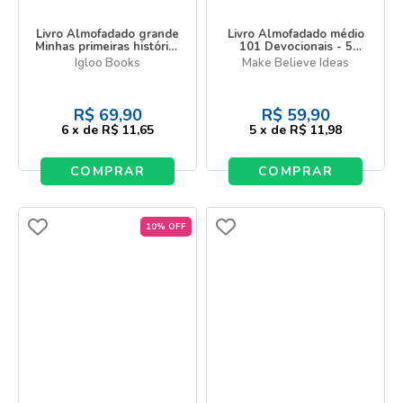
Livro Almofadado grande
Livro Almofadado médio
Minhas primeiras histórias
101 Devocionais - 5
bíblicas
minutos de reflexão
Igloo Books
Make Believe Ideas
bíblica
R$
69,90
R$
59,90
6
x
de
R$ 11,65
5
x
de
R$ 11,98
COMPRAR
COMPRAR
10% OFF