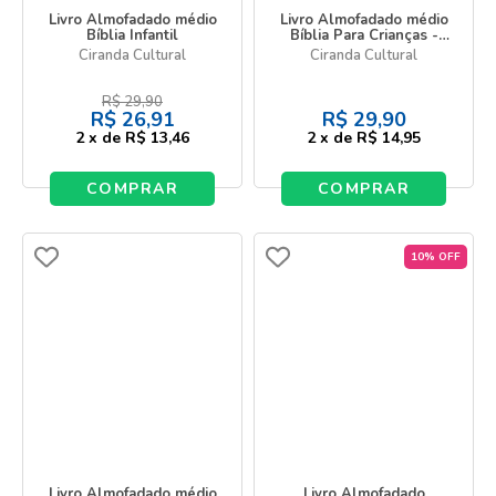
Livro Almofadado médio
Livro Almofadado médio
Bíblia Infantil
Bíblia Para Crianças -
Edição Especial com Capa
Ciranda Cultural
Ciranda Cultural
Almofadada
R$
29,90
R$
26,91
R$
29,90
2
x
de
R$ 13,46
2
x
de
R$ 14,95
COMPRAR
COMPRAR
10% OFF
Livro Almofadado médio
Livro Almofadado