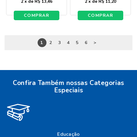
2
x
de
R$ 13,46
2
x
de
R$ 11,20
COMPRAR
COMPRAR
1
2
3
4
5
6
>
Confira Também nossas Categorias
Especiais