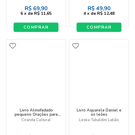
R$
69,90
R$
49,90
6
x
de
R$ 11,65
4
x
de
R$ 12,48
COMPRAR
COMPRAR
Livro Almofadado
Livro Aquarela Daniel e
pequeno Orações para
os leões
meninos
Ciranda Cultural
Leska Tubaldini Labão