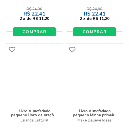
R$
24,90
R$
24,90
R$
22,41
R$
22,41
2
x
de
R$ 11,20
2
x
de
R$ 11,20
COMPRAR
COMPRAR
Livro Almofadado
Livro Almofadado
pequeno Livro de orações
pequeno Minha primeira
para meninas
Bíblia ilustrada
Ciranda Cultural
Make Believe Ideas