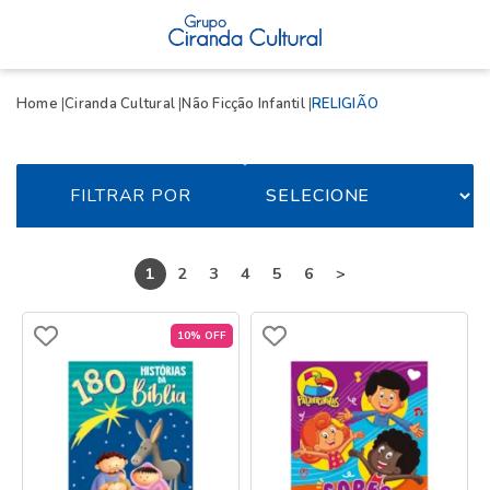
Home
Ciranda Cultural
Não Ficção Infantil
RELIGIÃO
FILTRAR POR
1
2
3
4
5
6
>
10% OFF