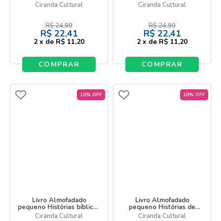
para crianças
para meninas
Ciranda Cultural
Ciranda Cultural
R$
24,90
R$
24,90
R$
22,41
R$
22,41
2
x
de
R$ 11,20
2
x
de
R$ 11,20
COMPRAR
COMPRAR
10% OFF
10% OFF
Livro Almofadado
Livro Almofadado
pequeno Histórias bíblicas
pequeno Histórias de
para meninos
Jesus
Ciranda Cultural
Ciranda Cultural