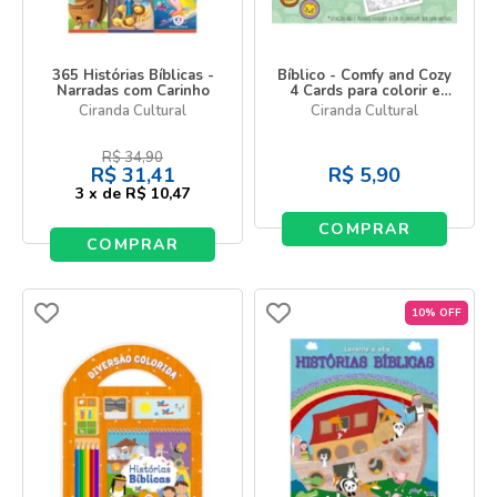
365 Histórias Bíblicas -
Bíblico - Comfy and Cozy
Narradas com Carinho
4 Cards para colorir e
colecionar
Ciranda Cultural
Ciranda Cultural
R$
34,90
R$
31,41
R$
5,90
3
x
de
R$ 10,47
COMPRAR
COMPRAR
10% OFF