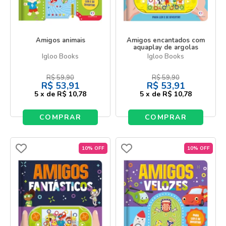
Amigos animais
Amigos encantados com
aquaplay de argolas
Igloo Books
Igloo Books
R$
59,90
R$
59,90
R$
53,91
R$
53,91
5
x
de
R$ 10,78
5
x
de
R$ 10,78
COMPRAR
COMPRAR
10% OFF
10% OFF