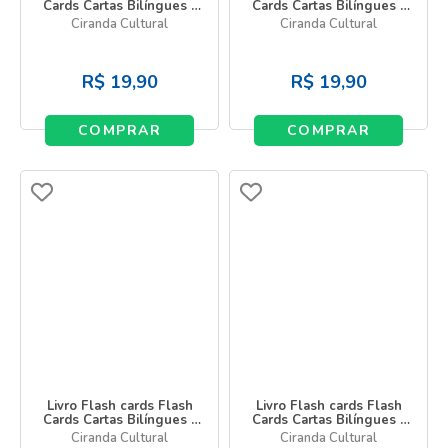
Cards Cartas Bilíngues -
Cards Cartas Bilíngues -
Alfabeto - Alphabet
Alimentos - Food
Ciranda Cultural
Ciranda Cultural
R$
19,90
R$
19,90
COMPRAR
COMPRAR
Livro Flash cards Flash
Livro Flash cards Flash
Cards Cartas Bilíngues -
Cards Cartas Bilíngues -
Animais - Animals
Corpo Humano - Human
Ciranda Cultural
Ciranda Cultural