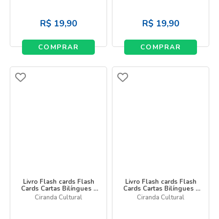
Body
R$
19,90
R$
19,90
COMPRAR
COMPRAR
Livro Flash cards Flash
Livro Flash cards Flash
Cards Cartas Bilíngues -
Cards Cartas Bilíngues -
Meu Mundo - My World
Números e Formas -
Ciranda Cultural
Ciranda Cultural
Numbers and Shapes