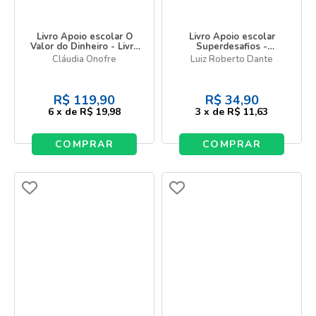
Livro Apoio escolar O
Livro Apoio escolar
Valor do Dinheiro - Livro
Superdesafios -
do Estudante - 1 ano
Problemas e estímulos
Cláudia Onofre
Luiz Roberto Dante
matemáticos
R$
119,90
R$
34,90
6
x
de
R$ 19,98
3
x
de
R$ 11,63
COMPRAR
COMPRAR