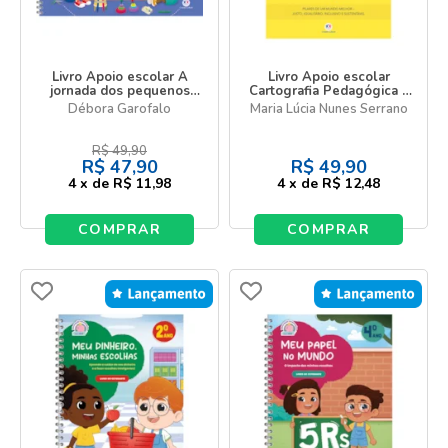
Livro Apoio escolar A
Livro Apoio escolar
jornada dos pequenos
Cartografia Pedagógica -
construtores - Kit com
Os 17 ODS - Pilares de
Débora Garofalo
Maria Lúcia Nunes Serrano
livro + jogo desplugado
um mundo melhor
R$
49,90
R$
47,90
R$
49,90
4
x
de
R$ 11,98
4
x
de
R$ 12,48
COMPRAR
COMPRAR