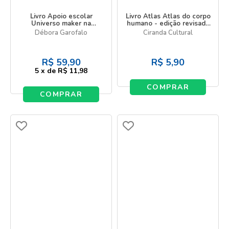
Livro Apoio escolar
Livro Atlas Atlas do corpo
Universo maker na
humano - edição revisada
educação
e atualizada
Débora Garofalo
Ciranda Cultural
R$
59,90
R$
5,90
5
x
de
R$ 11,98
COMPRAR
COMPRAR