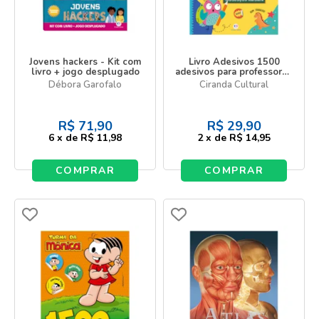
Jovens hackers - Kit com
Livro Adesivos 1500
livro + jogo desplugado
adesivos para professores
- Educação infantil
Débora Garofalo
Ciranda Cultural
R$
71,90
R$
29,90
6
x
de
R$ 11,98
2
x
de
R$ 14,95
COMPRAR
COMPRAR