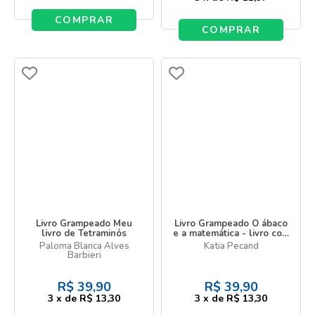
COMPRAR
COMPRAR
Livro Grampeado Meu
Livro Grampeado O ábaco
livro de Tetraminós
e a matemática - livro com
ábaco
Paloma Blanca Alves
Katia Pecand
Barbieri
R$
39,90
R$
39,90
3
x
de
R$ 13,30
3
x
de
R$ 13,30