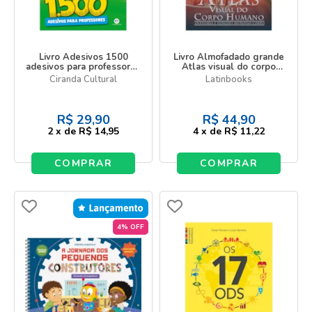
Livro Adesivos 1500
Livro Almofadado grande
adesivos para professores
Atlas visual do corpo
- Turma da Mônica
humano
Ciranda Cultural
Latinbooks
R$
29,90
R$
44,90
2
x
de
R$ 14,95
4
x
de
R$ 11,22
COMPRAR
COMPRAR
4% OFF