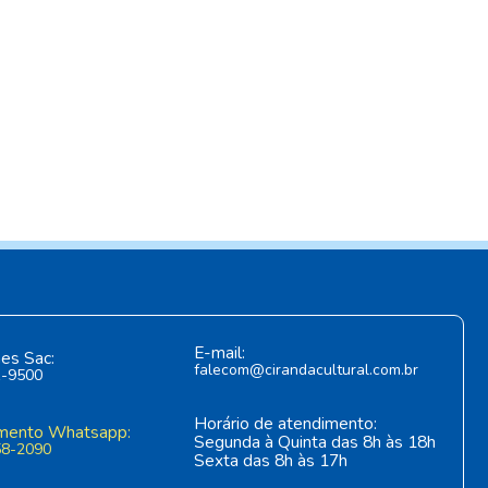
E-mail:
es Sac:
falecom@cirandacultural.com.br
1-9500
Horário de atendimento:
mento Whatsapp:
Segunda à Quinta das 8h às 18h
58-2090
Sexta das 8h às 17h