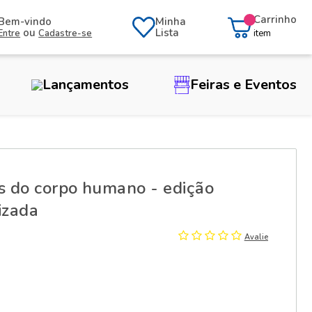
Carrinho
Bem-vindo
Minha
ou
Lista
Entre
Cadastre-se
item
Lançamentos
Feiras e Eventos
as do corpo humano - edição
izada
Avalie