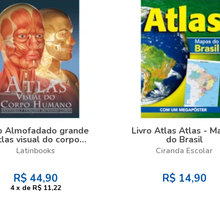
ro Almofadado grande
Livro Atlas Atlas - 
tlas visual do corpo
do Brasil
humano
Latinbooks
Ciranda Escolar
R$
44,90
R$
14,90
4
x
de
R$ 11,22