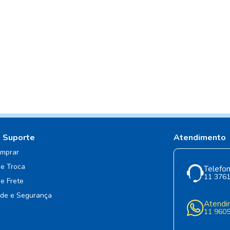
e Suporte
Atendimento
mprar
de Troca
Telefon
11 376
de Frete
ade e Segurança
Atendi
11 960