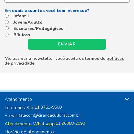
Infantil
Jovem/Adulto
Escolares/Pedagógicos
Bíblicos
ENVIAR
*Ao assinar a newsletter você aceita os termos de
políticas
de privacidade
Atendimento
Telefones Sac:
11 3761-9500
E-mail:
falecom@cirandacultural.com.br
Atendimento Whatsapp:
11 96058-2090
Horário de atendimento: