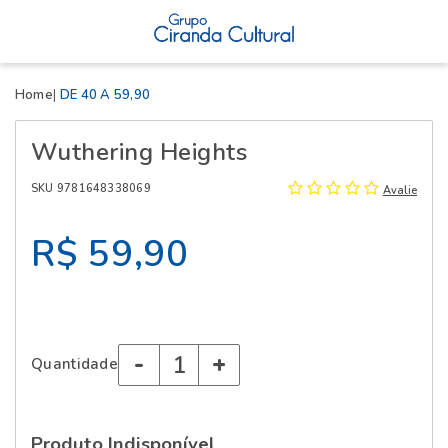
X
Home
DE 40 A 59,90
Wuthering Heights
SKU 9781648338069
Avalie
R$ 59,90
-
+
Quantidade
Produto Indisponível