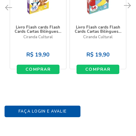
Livro Flash cards Flash
Livro Flash cards Flash
Cards Cartas Bilíngues -
Cards Cartas Bilíngues -
Alfabeto - Alphabet
Alimentos - Food
Ciranda Cultural
Ciranda Cultural
R$
19,90
R$
19,90
COMPRAR
COMPRAR
FAÇA LOGIN E AVALIE