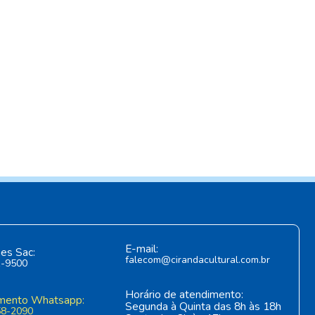
E-mail:
es Sac:
falecom@cirandacultural.com.br
1-9500
Horário de atendimento:
mento Whatsapp:
Segunda à Quinta das 8h às 18h
58-2090