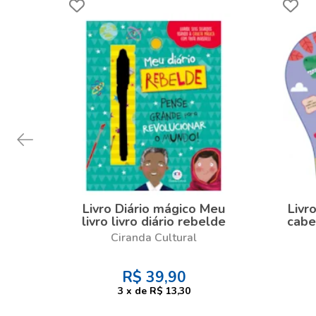
Livro Diário mágico Meu
Livr
livro livro diário rebelde
cabe
c
Ciranda Cultural
R$
39,90
3
x
de
R$ 13,30