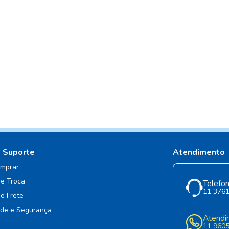
e Suporte
Atendimento
mprar
de Troca
Telefon
11 376
de Frete
ade e Segurança
Atendi
11 960