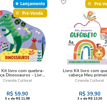
o Kit livro com quebra-
Livro Kit livro com qu
ça Dinossauros - Livro
cabeça Meu primei
om quebra-cabeça
alfabeto - Kit com li
Ciranda Cultural
Ciranda Cultural
quebra-cabeça de 20 
R$
59,90
R$
39,90
5
x
de
R$ 11,98
3
x
de
R$ 13,30