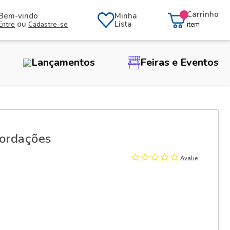
Carrinho
Bem-vindo
Minha
ou
Lista
Entre
Cadastre-se
item
Lançamentos
Feiras e Eventos
cordações
Avalie