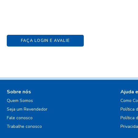
FAÇA LOGIN E AVALIE
Sobre nós
Ajuda 
Quem Somos
Como Co
Seja um Revendedor
Política 
Fale conosco
Política 
Trabalhe conosco
Privacid