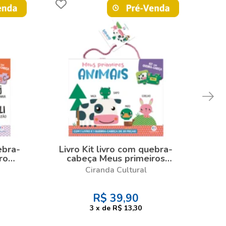
ebra-
Livro Kit livro com quebra-
Liv
ro
cabeça Meus primeiros
c
vro e
animais - Kit com livro e
nú
Ciranda Cultural
peças
quebra-cabeça de 20 peças
que
R$
39,90
3
x
de
R$ 13,30