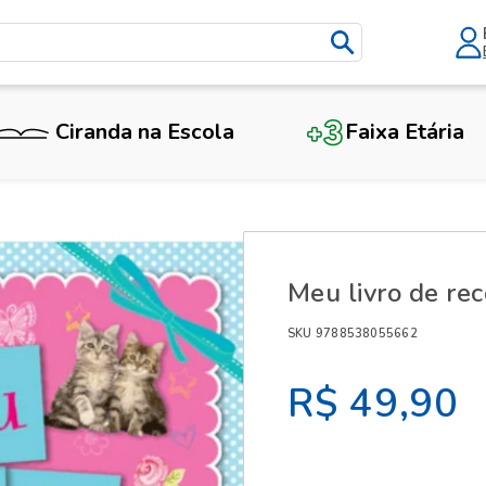
Ciranda na Escola
Faixa Etária
X
Meu livro de re
SKU 9788538055662
R$ 49,90