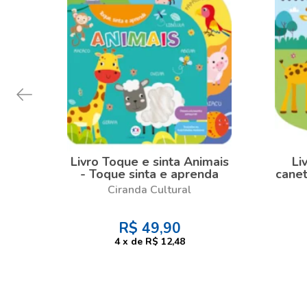
Livro Toque e sinta Animais
Li
- Toque sinta e aprenda
canet
- 
Ciranda Cultural
R$
49,90
4
x
de
R$ 12,48