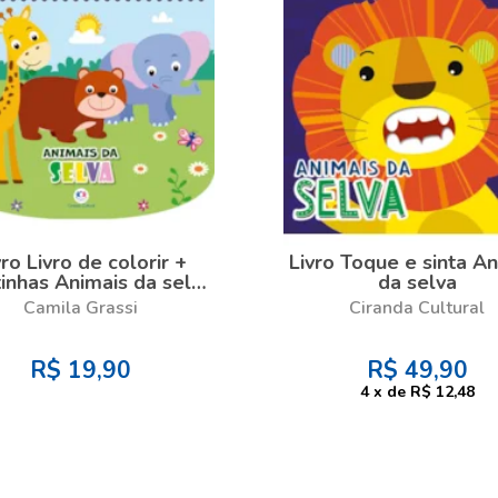
vro Livro de colorir +
Livro Toque e sinta An
inhas Animais da selva
da selva
Livro com canetinha
Camila Grassi
Ciranda Cultural
R$
19,90
R$
49,90
4
x
de
R$ 12,48