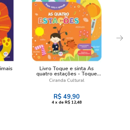
imais
Livro Toque e sinta As
Liv
quatro estações - Toque
de
sinta e aprenda
Ciranda Cultural
R$
49,90
4
x
de
R$ 12,48