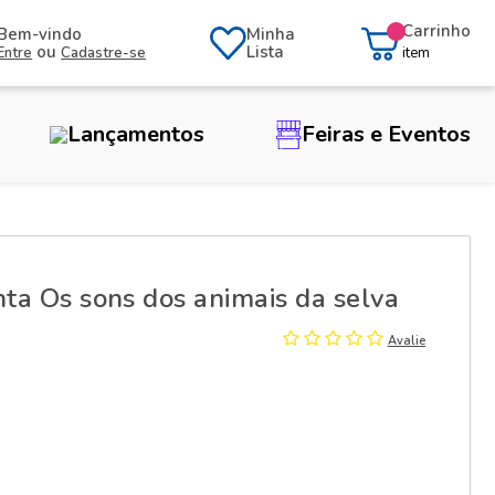
Carrinho
Bem-vindo
Minha
ou
Lista
Entre
Cadastre-se
item
Lançamentos
Feiras e Eventos
nta Os sons dos animais da selva
Avalie