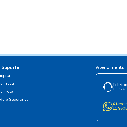
e Suporte
Atendimento
mprar
de Troca
Telefon
11 376
de Frete
ade e Segurança
Atendi
11 960