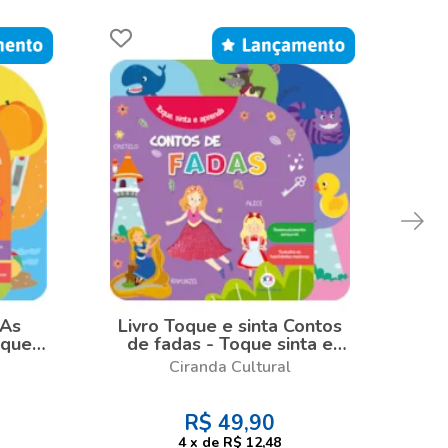
 As
Livro Toque e sinta Contos
Li
oque
de fadas - Toque sinta e
aprenda
Ciranda Cultural
R$
49,90
4
x
de
R$ 12,48