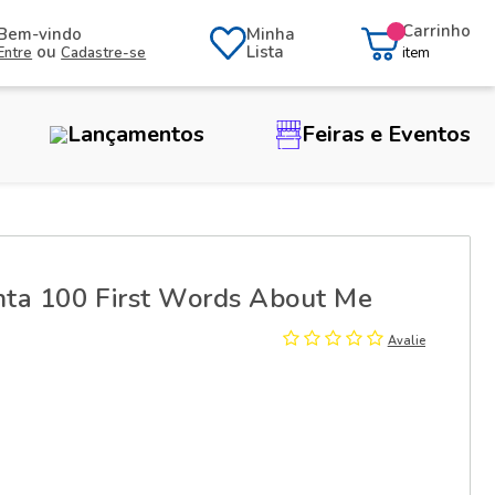
Carrinho
Bem-vindo
Minha
ou
Lista
Entre
Cadastre-se
item
Lançamentos
Feiras e Eventos
inta 100 First Words About Me
Avalie