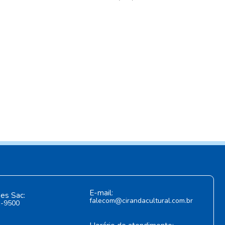
E-mail:
es Sac:
falecom@cirandacultural.com.br
1-9500