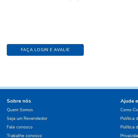
FAÇA LOGIN E AVALIE
Sobre nós
Ajuda 
Quem Somos
Como Co
Seja um Revendedor
Política 
Fale conosco
Política 
Trabalhe conosco
Privacid