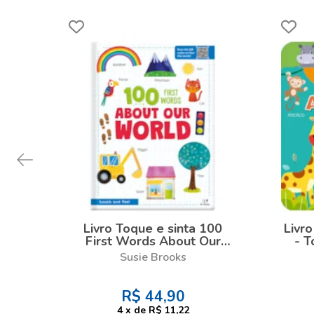
Livro Toque e sinta 100
Livr
First Words About Our
- T
World
Susie Brooks
R$
44,90
4
x
de
R$ 11,22