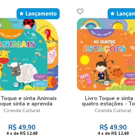
o Toque e sinta Animais
Livro Toque e sinta
oque sinta e aprenda
quatro estações - T
sinta e aprenda
Ciranda Cultural
Ciranda Cultural
R$
49,90
R$
49,90
4
x
de
R$ 12,48
4
x
de
R$ 12,48