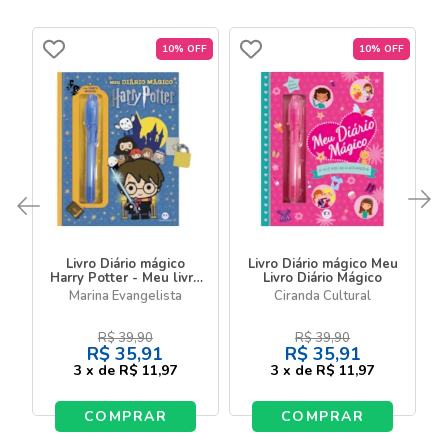
10% OFF
10% OFF
Livro Diário mágico
Livro Diário mágico Meu
Harry Potter - Meu livro
Livro Diário Mágico
Diário Mágico
Marina Evangelista
Ciranda Cultural
R$
39,90
R$
39,90
R$
35,91
R$
35,91
3
x
de
R$ 11,97
3
x
de
R$ 11,97
COMPRAR
COMPRAR