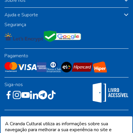
Sobre nós
Ajuda e Suporte
Segurança
Pagamento
Siga-nos
Rua José Albino Pereira, 54, galpão 1 - Jardim Alvorada - Polo
A Ciranda Cultural utiliza as informações sobre sua
Industrial - Jandira/SP - CEP 06612-001
navegação para melhorar a sua experiência no site e