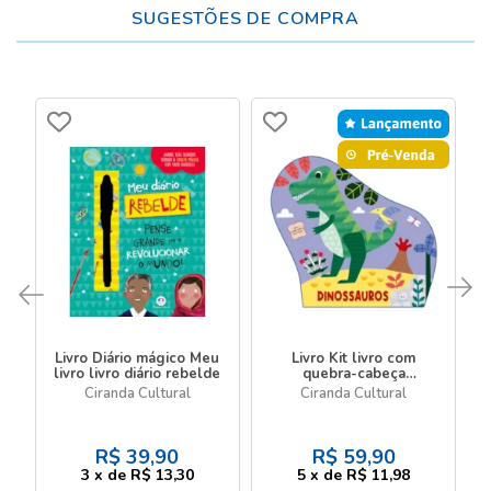
SUGESTÕES DE COMPRA
Livro Diário mágico Meu
Livro Kit livro com
livro livro diário rebelde
quebra-cabeça
Dinossauros - Livro com
Ciranda Cultural
Ciranda Cultural
quebra-cabeça
R$
39,90
R$
59,90
3
x
de
R$ 13,30
5
x
de
R$ 11,98