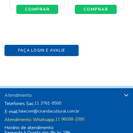
COMPRAR
COMPRAR
FAÇA LOGIN E AVALIE
Atendimento
Telefones Sac:
11 3761-9500
E-mail:
falecom@cirandacultural.com.br
Atendimento Whatsapp:
11 96058-2090
Horário de atendimento:
Segunda à Quinta das 8h às 18h