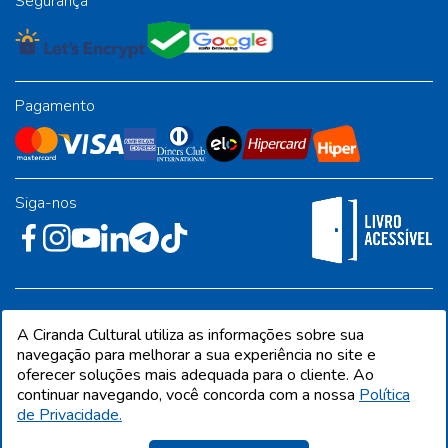
Segurança
Pagamento
Siga-nos
Rua José Albino Pereira, 54, galpão 1 - Jardim Alvorada - Polo
A Ciranda Cultural utiliza as informações sobre sua
Industrial - Jandira/SP - CEP 06612-001
navegação para melhorar a sua experiência no site e
oferecer soluções mais adequada para o cliente. Ao
continuar navegando, você concorda com a nossa
Política
de Privacidade.
CIRANDA CULTURAL EDITORA E DISTRIBUIDORA LTDA. Todos os direitos
reservados. Proibida reprodução total ou parcial. Preços e estoque sujeito a