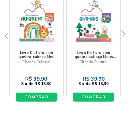
Livro Kit livro com
Livro Kit livro com
quebra-cabeça Meu
quebra-cabeça Meus
primeiro alfabeto - Kit
primeiros animais - Kit
Ciranda Cultural
Ciranda Cultural
com livro e quebra-
com livro e quebra-
cabeça de 20 peças
cabeça de 20 peças
R$
39,90
R$
39,90
3
x
de
R$ 13,30
3
x
de
R$ 13,30
COMPRAR
COMPRAR