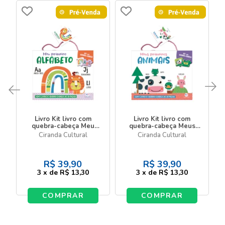
Livro Kit livro com
Livro Kit livro com
quebra-cabeça Meu
quebra-cabeça Meus
primeiro alfabeto - Kit
primeiros animais - Kit
Ciranda Cultural
Ciranda Cultural
com livro e quebra-
com livro e quebra-
cabeça de 20 peças
cabeça de 20 peças
R$
39,90
R$
39,90
3
x
de
R$ 13,30
3
x
de
R$ 13,30
COMPRAR
COMPRAR