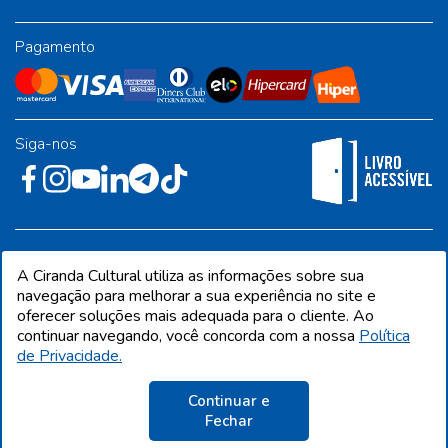
Pagamento
Siga-nos
Rua José Albino Pereira, 54, galpão 1 - Jardim Alvorada - Polo
A Ciranda Cultural utiliza as informações sobre sua
Industrial - Jandira/SP - CEP 06612-001
navegação para melhorar a sua experiência no site e
oferecer soluções mais adequada para o cliente. Ao
continuar navegando, você concorda com a nossa
Política
de Privacidade.
CIRANDA CULTURAL EDITORA E DISTRIBUIDORA LTDA. Todos os direitos
reservados. Proibida reprodução total ou parcial. Preços e estoque sujeito a
alterações sem aviso prévio.
Continuar e
CNPJ 68.216.860/0001-09 | IE 398.136.177.113
Fechar