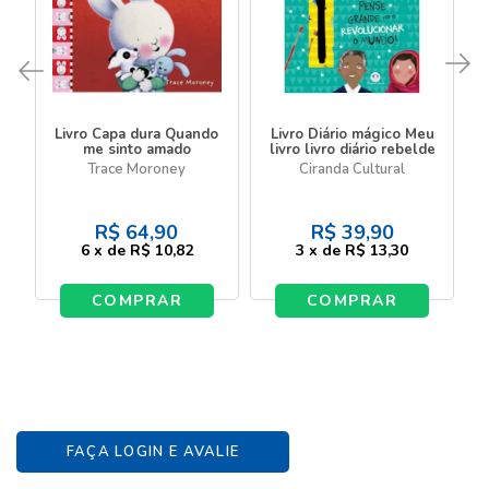
Livro Capa dura Quando
Livro Diário mágico Meu
me sinto amado
livro livro diário rebelde
Trace Moroney
Ciranda Cultural
R$
64,90
R$
39,90
6
x
de
R$ 10,82
3
x
de
R$ 13,30
COMPRAR
COMPRAR
FAÇA LOGIN E AVALIE